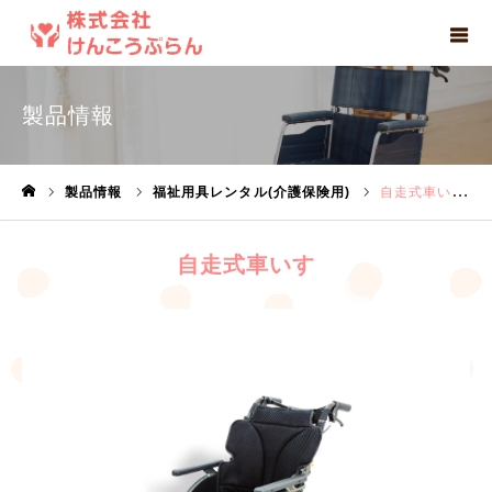
製品情報
製品情報
福祉用具レンタル(介護保険用)
自走式車いす
ホーム
自走式車いす